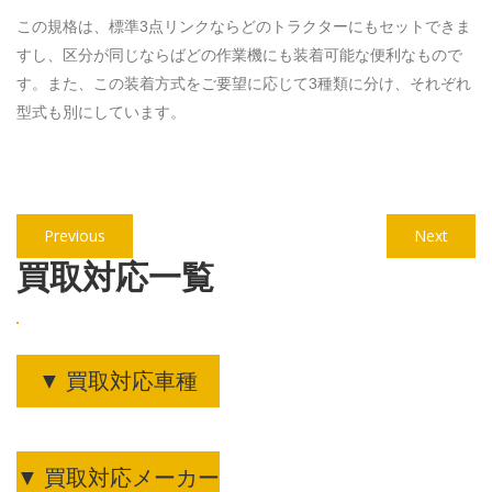
この規格は、標準3点リンクならどのトラクターにもセットできま
すし、区分が同じならばどの作業機にも装着可能な便利なもので
す。また、この装着方式をご要望に応じて3種類に分け、それぞれ
型式も別にしています。
投
Previous
Next
Previous
Next
稿
post:
post:
買取対応一覧
ナ
ビ
ゲ
▼ 買取対応車種
ー
シ
ョ
▼ 買取対応メーカー