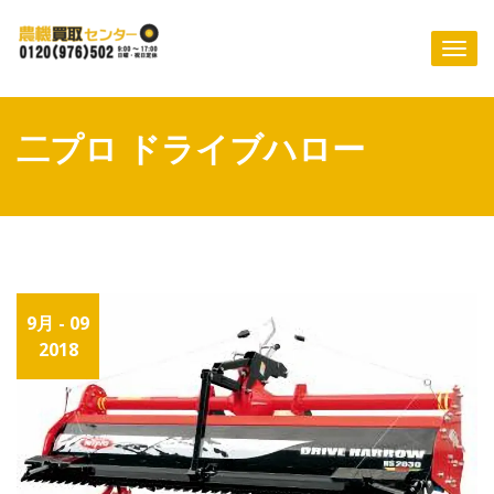
Skip
to
Togg
content
navi
二プロ ドライブハロー
9月 - 09
2018