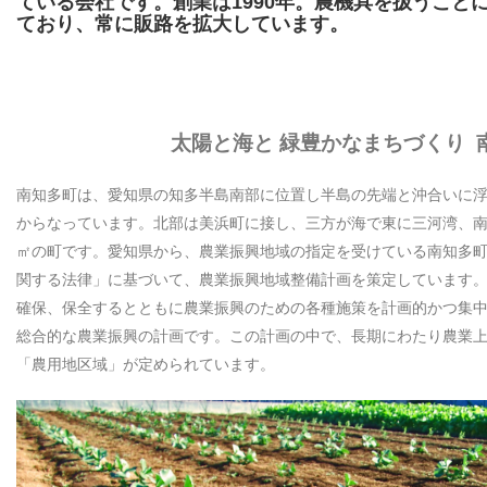
ている会社です。創業は1990年。農機具を扱うこと
ており、常に販路を拡大しています。
太陽と海と 緑豊かなまちづくり 
南知多町は、愛知県の知多半島南部に位置し半島の先端と沖合いに
からなっています。北部は美浜町に接し、三方が海で東に三河湾、南西
㎡の町です。愛知県から、農業振興地域の指定を受けている南知多
関する法律」に基づいて、農業振興地域整備計画を策定しています
確保、保全するとともに農業振興のための各種施策を計画的かつ集
総合的な農業振興の計画です。この計画の中で、長期にわたり農業
「農用地区域」が定められています。