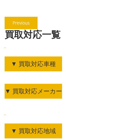
投
Previous
Previous
稿
post:
買取対応一覧
ナ
ビ
ゲ
▼ 買取対応車種
ー
シ
ョ
▼ 買取対応メーカー
ン
▼ 買取対応地域