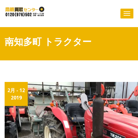
Skip
to
Togg
content
navi
南知多町 トラクター
2月 - 12
2019