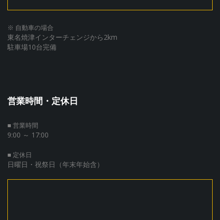
※ 自動車の場合
東名焼津インターチェンジから2km
駐車場10台完備
営業時間・定休日
■ 営業時間
9:00 ～ 17:00
■ 定休日
日曜日・祝祭日（年末年始含）