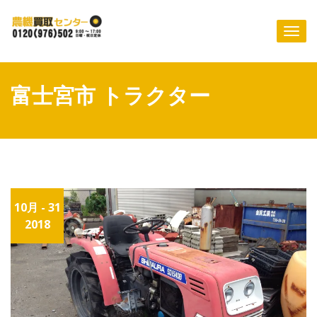
Skip
to
Togg
content
navi
富士宮市 トラクター
10月 - 31
2018