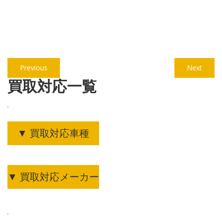
投
Previous
Next
Previous
Next
稿
post:
post:
買取対応一覧
ナ
ビ
ゲ
▼ 買取対応車種
ー
シ
ョ
▼ 買取対応メーカー
ン