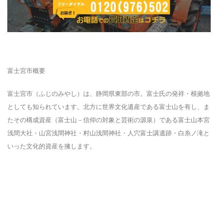
富士宮市概要
富士宮市（ふじのみやし）は、静岡県東部の市。富士氏の発祥・根拠地
としても知られています。北方に世界文化遺産である富士山を有し、ま
たその構成資産（富士山－信仰の対象と芸術の源泉）である富士山本宮
浅間大社・山宮浅間神社・村山浅間神社・人穴富士講遺跡・白糸ノ滝と
いった文化的資産を擁します。