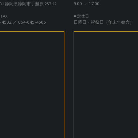
静岡県静岡市手越原
9:00 ～ 17:00
131
257-12
 FAX
■ 定休日
-4502 ／ 054-645-4505
日曜日・祝祭日（年末年始含）