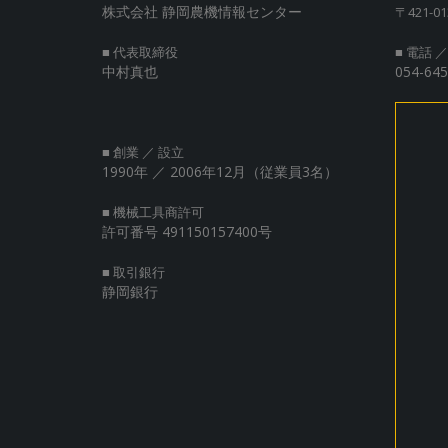
ョ
株式会社 静岡農機情報センター
〒421-0
ン
■ 代表取締役
■ 電話 ／
中村真也
054-645
■ 創業 ／ 設立
1990年
／ 2006年12月（従業員3名）
■ 機械工具商許可
許可番号 491150157400号
■ 取引銀行
静岡銀行