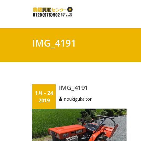
Skip
to
content
IMG_4191
IMG_4191
1月 - 24
noukigukaitori
2019