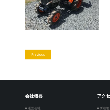
投
Previous
Previous
稿
post:
ナ
ビ
ゲ
ー
会社概要
アク
シ
■ 運営会社
■ 所在地