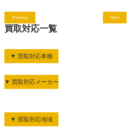
投
Previous
Next
Previous
Next
稿
post:
post:
買取対応一覧
ナ
ビ
ゲ
▼ 買取対応車種
ー
シ
ョ
▼ 買取対応メーカー
ン
▼ 買取対応地域