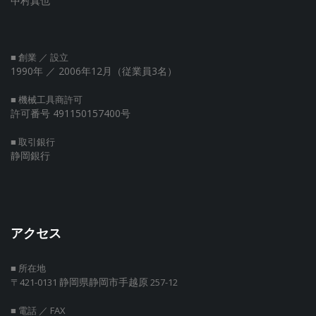
中村真也
■ 創業 ／ 設立
1990年
／ 2006年12月（従業員3名）
■ 機械工具商許可
許可番号 491150157400号
■ 取引銀行
静岡銀行
アクセス
■ 所在地
静岡県静岡市手越原
〒421-0131
257-12
■ 電話 ／ FAX