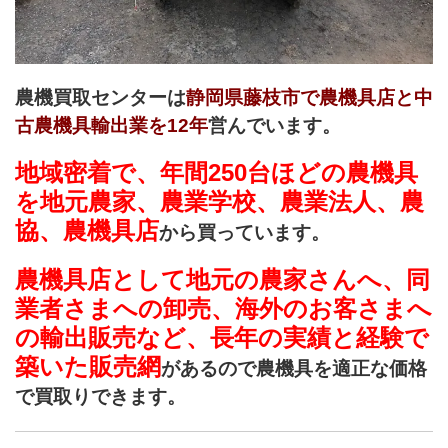
農機買取センターは
静岡県藤枝市で農機具店と中
古農機具輸出業を12年
営んでいます。
地域密着で、年間250台ほどの農機具
を地元農家、農業学校、農業法人、農
協、農機具店
から買っています。
農機具店として地元の農家さんへ、同
業者さまへの卸売、海外のお客さまへ
の輸出販売など、長年の実績と経験で
築いた販売網
があるので農機具を適正な価格
で買取りできます。