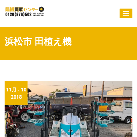
Skip
to
Togg
content
navi
浜松市 田植え機
11月 - 10
2018