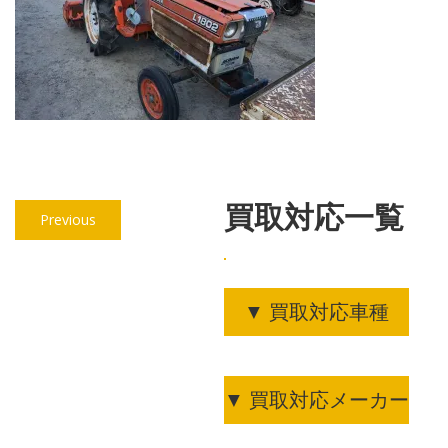
投
買取対応一覧
Previous
Previous
稿
post:
ナ
ビ
▼ 買取対応車種
ゲ
ー
▼ 買取対応メーカー
シ
ョ