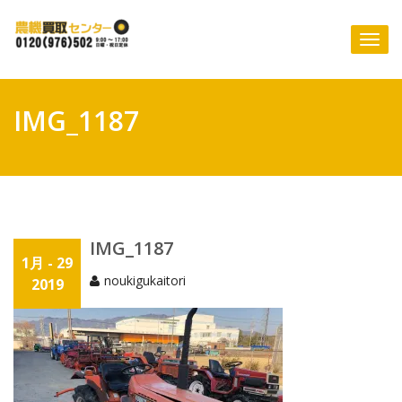
Skip
to
Togg
content
navi
IMG_1187
IMG_1187
1月 - 29
noukigukaitori
2019