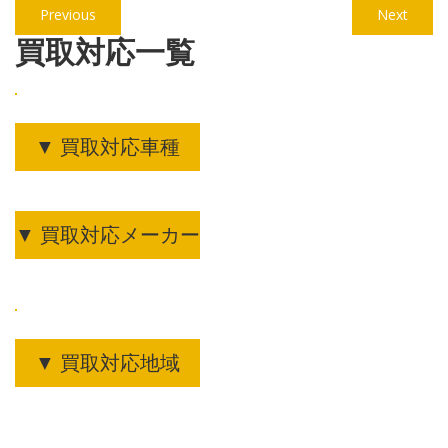
投
Previous
Next
Previous
Next
稿
post:
post:
買取対応一覧
ナ
ビ
ゲ
▼ 買取対応車種
ー
シ
ョ
▼ 買取対応メーカー
ン
▼ 買取対応地域