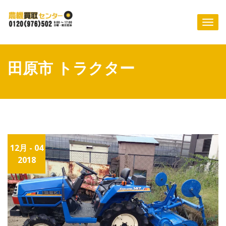
Skip
to
Togg
content
navi
田原市 トラクター
12月 - 04
2018