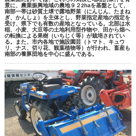
景に、農業振興地域の農地９２2haを基盤として、
南部一帯は砂質土壌で露地野菜（にんじん、たまね
ぎ、かんしょ）を主体とし、野菜指定産地の指定を
受け、県下でも有数の産地となっている。北部は水
稲、小麦、大豆等の土地利用型作物や、田から畑へ
の転換による果樹（いちじく等）が栽培されてい
る。また、市内各地で施設園芸（トマト、キュウ
リ、ナス、切り花、観葉植物等）が行われ、畜産も
南部の養豚団地を中心に盛んである。