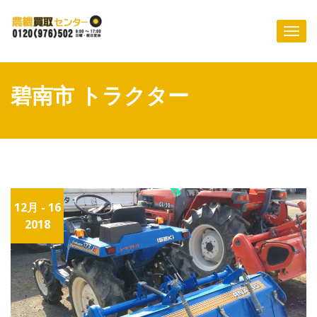
Skip
to
Togg
content
navi
碧南市 トラクター
12月 - 16
2018