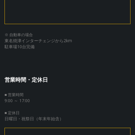
※ 自動車の場合
東名焼津インターチェンジから2km
駐車場10台完備
営業時間・定休日
■ 営業時間
9:00 ～ 17:00
■ 定休日
日曜日・祝祭日（年末年始含）