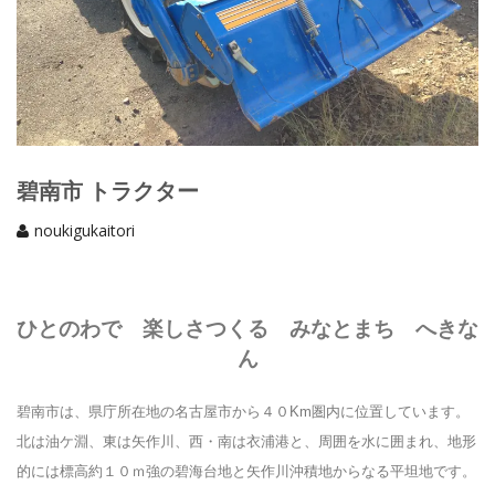
碧南市 トラクター
noukigukaitori
ひとのわで 楽しさつくる みなとまち へきな
ん
碧南市は、県庁所在地の名古屋市から４０Km圏内に位置しています。
北は油ケ淵、東は矢作川、西・南は衣浦港と、周囲を水に囲まれ、地形
的には標高約１０ｍ強の碧海台地と矢作川沖積地からなる平坦地です。