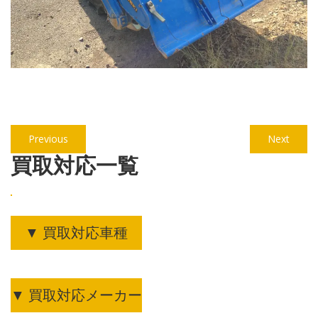
投
Previous
Next
Previous
Next
稿
post:
post:
買取対応一覧
ナ
ビ
ゲ
▼ 買取対応車種
ー
シ
ョ
▼ 買取対応メーカー