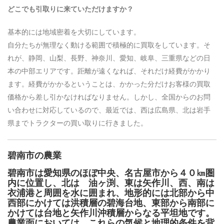
どこでも引取りに来ていただけますか？
基本的には地域密着を大切にしています。
自分たちが無理なく動ける範囲で積極的に買取をしています。そ
れが、静岡、山梨、長野、神奈川、愛知、岐阜、三重県などの日
本の中部エリアです。距離が遠くなれば、それだけ経費がかかり
ます。経費がかかるということは、かかった分だけお客様の買取
価格から差し引かなければなりません。しかし、全国からのお問
い合わせに対応しているので、最近では、西は広島県、北は岩手
県までトラクターの買い取りに行きました。
碧南市の農業
碧南市は愛知県のほぼ中央、名古屋市から４０㎞圏
内に位置し、北は 油ヶ渕、東は矢作川、西、南は
衣浦港と周囲を水に囲まれ、地形的には北部から中
西部にかけては洪積層の碧海台地、東部から南部に
かけては台地と矢作川沖積層からなる平坦地です。
農業面においては、これらの気候と地理的条件を背