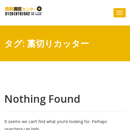
Skip
to
Togg
content
navi
タグ: 藁切りカッター
Nothing Found
It seems we can’t find what you’re looking for. Perhaps
searching can help.