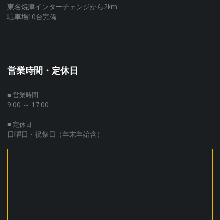
東名焼津インターチェンジから2km
駐車場10台完備
営業時間・定休日
■ 営業時間
9:00 ～ 17:00
■ 定休日
日曜日・祝祭日（年末年始含）